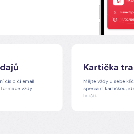
údajů
Kartička tr
í číslo či email
Mějte vždy u sebe klí
 informace vždy
speciální kartičkou, i
letišti.