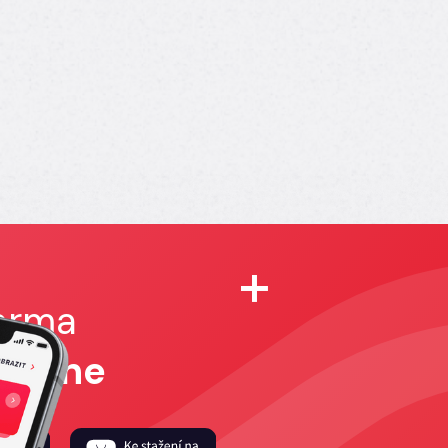
darma
Online