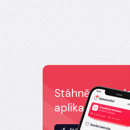
Stáhněte si z
aplikaci
IKEM 