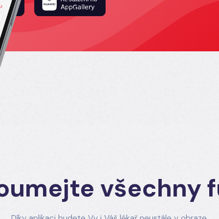
oumejte všechny 
Díky aplikaci budete Vy i Váš lékař neustále v obraze.